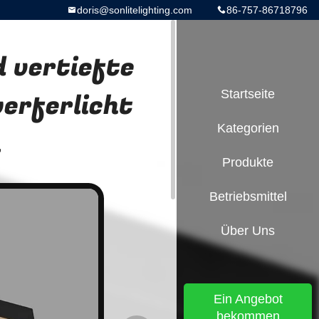
doris@sonlitelighting.com
86-757-86718796
 vertiefte
erferlicht
Startseite
Kategorien
m
Produkte
Betriebsmittel
Über Uns
Ein Angebot
bekommen